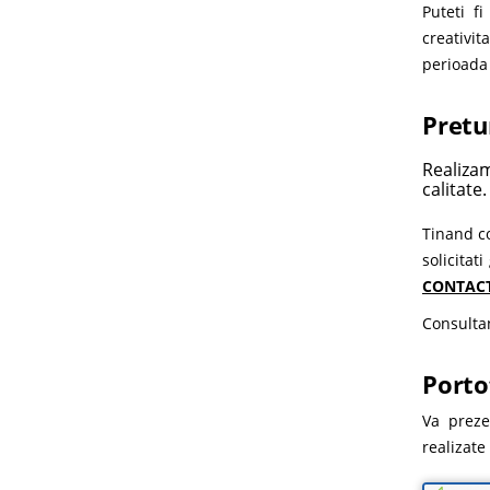
Puteti f
creativit
perioada 
Pretu
Realiz
calitate.
Tinand co
solicitat
CONTAC
Consulta
Porto
Va preze
realizate